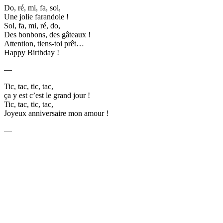
Do, ré, mi, fa, sol,
Une jolie farandole !
Sol, fa, mi, ré, do,
Des bonbons, des gâteaux !
Attention, tiens-toi prêt…
Happy Birthday !
—
Tic, tac, tic, tac,
ça y est c’est le grand jour !
Tic, tac, tic, tac,
Joyeux anniversaire mon amour !
—