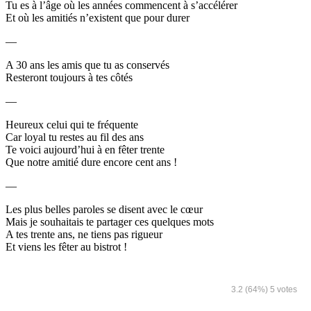
Tu es à l’âge où les années commencent à s’accélérer
Et où les amitiés n’existent que pour durer
—
A 30 ans les amis que tu as conservés
Resteront toujours à tes côtés
—
Heureux celui qui te fréquente
Car loyal tu restes au fil des ans
Te voici aujourd’hui à en fêter trente
Que notre amitié dure encore cent ans !
—
Les plus belles paroles se disent avec le cœur
Mais je souhaitais te partager ces quelques mots
A tes trente ans, ne tiens pas rigueur
Et viens les fêter au bistrot !
3.2
(64%)
5
votes