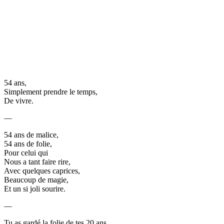
54 ans,
Simplement prendre le temps,
De vivre.
—
54 ans de malice,
54 ans de folie,
Pour celui qui
Nous a tant faire rire,
Avec quelques caprices,
Beaucoup de magie,
Et un si joli sourire.
—
Tu as gardé la folie de tes 20 ans,