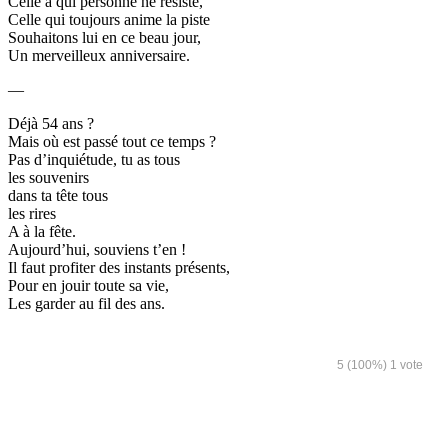
Celle à qui personne ne résiste,
Celle qui toujours anime la piste
Souhaitons lui en ce beau jour,
Un merveilleux anniversaire.
—
Déjà 54 ans ?
Mais où est passé tout ce temps ?
Pas d’inquiétude, tu as tous
les souvenirs
dans ta tête tous
les rires
A à la fête.
Aujourd’hui, souviens t’en !
Il faut profiter des instants présents,
Pour en jouir toute sa vie,
Les garder au fil des ans.
5
(100%)
1
vote