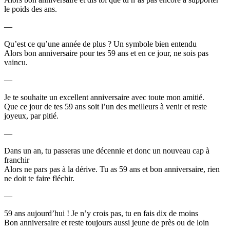
le poids des ans.
—
Qu’est ce qu’une année de plus ? Un symbole bien entendu
Alors bon anniversaire pour tes 59 ans et en ce jour, ne sois pas
vaincu.
—
Je te souhaite un excellent anniversaire avec toute mon amitié.
Que ce jour de tes 59 ans soit l’un des meilleurs à venir et reste
joyeux, par pitié.
—
Dans un an, tu passeras une décennie et donc un nouveau cap à
franchir
Alors ne pars pas à la dérive. Tu as 59 ans et bon anniversaire, rien
ne doit te faire fléchir.
—
59 ans aujourd’hui ! Je n’y crois pas, tu en fais dix de moins
Bon anniversaire et reste toujours aussi jeune de près ou de loin