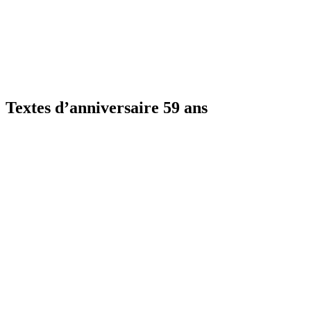
Textes d’anniversaire 59 ans