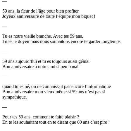
—
59 ans, la fleur de l’âge pour bien profiter
Joyeux anniversaire de toute l’équipe mon biquet !
—
Tu es notre vieille branche. Avec tes 59 ans,
Tu es le doyen mais nous souhaitons encore te garder longtemps.
—
59 ans aujourd’hui et tu es toujours aussi génial
Bon anniversaire à notre ami si peu banal.
—
quand tu es né, on ne connaissait pas encore l’informatique
Bon anniversaire mon vieux même si 59 ans n’est pas si
sympathique.
—
Pour tes 59 ans, comment te faire plaisir ?
En te les souhaitant tout en te disant que 60 ans c’est pire !